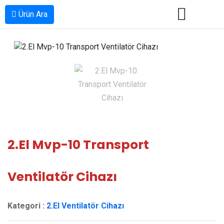
Ürün Ara
ANA SAYFA
HAKKIMIZDA
ÜRÜNLER
2.EL ÜRÜNLER
2.El Mvp-10 Transport
İLETIŞIM
Ventilatör Cihazı
KATALOG
Kategori :
2.El Ventilatör Cihazı