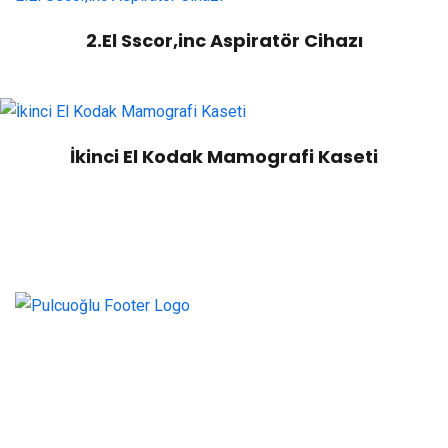
2.El Sscor,inc Aspiratör Cihazı
İkinci El Kodak Mamografi Kaseti
Sağlığınıza İhtimamla Teknolojiyi Buluşturuyoruz! sağlık
sektöründe yenilikçi çözümler sunarak, teknoloji ve insan
sağlığını bir araya getiriyoruz. Hassaslık, kalite ve
güvenilirlik temel değerlerimizdir. Sağlık hizmetlerindeki